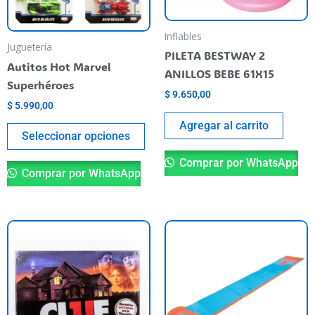
may
be
Inflables
Juguetería
chosen
PILETA BESTWAY 2
Autitos Hot Marvel
on
ANILLOS BEBE 61X15
Superhéroes
the
$
9.650,00
$
5.990,00
product
Agregar al carrito
page
Seleccionar opciones
Comprar por WhatsApp
Comprar por WhatsApp