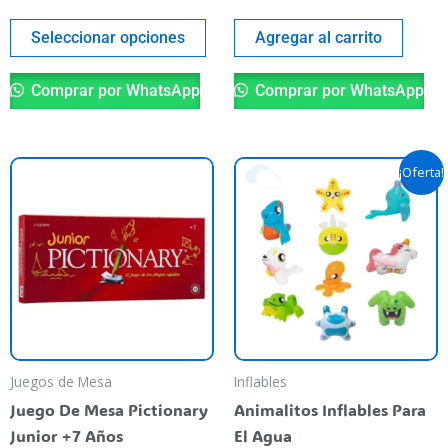
product
page
Seleccionar opciones
Agregar al carrito
Comprar por WhatsApp
Comprar por WhatsApp
Original
Current
¡Oferta!
price
price
was:
is:
$ 5.200,00.
$ 4.990,00.
Juegos de Mesa
Inflables
Juego De Mesa Pictionary
Animalitos Inflables Para
Junior +7 Años
El Agua