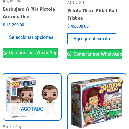
be
Juguetería
Aire Libre
chosen
Burbujero A Pila Pistola
Pelota Disco Phlat Ball
on
Automatico
Frisbee
the
$
15.290,00
$
45.000,00
product
Seleccionar opciones
page
Agregar al carrito
Comprar por WhatsApp
Comprar por WhatsApp
AGOTADO
Funko Pop