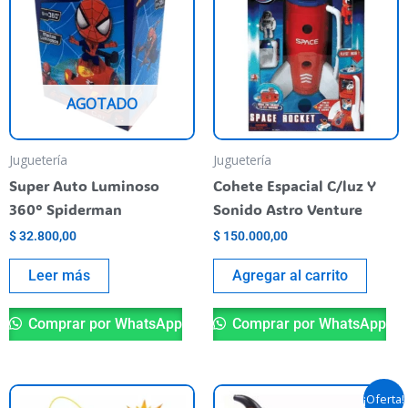
AGOTADO
Juguetería
Juguetería
Super Auto Luminoso
Cohete Espacial C/luz Y
360° Spiderman
Sonido Astro Venture
$
32.800,00
$
150.000,00
Leer más
Agregar al carrito
Comprar por WhatsApp
Comprar por WhatsApp
Original
Current
Th
¡Oferta!
price
price