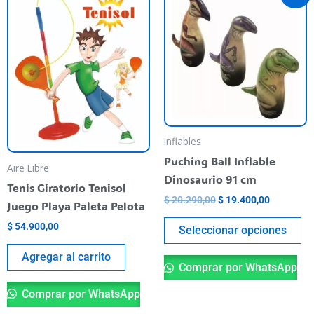
pr
was:
is:
$ 20.290,00.
$ 19.400,
ha
mu
va
T
op
m
be
Inflables
ch
Puching Ball Inflable
Aire Libre
o
Dinosaurio 91 cm
Tenis Giratorio Tenisol
th
$
20.290,00
$
19.400,00
Juego Playa Paleta Pelota
pr
pa
$
54.900,00
Seleccionar opciones
Agregar al carrito
Comprar por WhatsApp
Comprar por WhatsApp