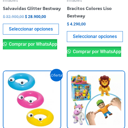
Inflables
Inflables
chosen
ch
Salvavidas Glitter Bestway
Bracitos Colores Liso
on
o
Bestway
$
32.900,00
$
28.900,00
the
th
$
4.290,00
product
pr
Seleccionar opciones
page
pa
Seleccionar opciones
Comprar por WhatsApp
Comprar por WhatsApp
Original
Current
This
Th
¡Oferta!
price
price
product
pr
was:
is:
$ 29.700,00.
$ 26.900,00.
has
ha
multiple
mu
variants.
va
The
T
options
op
may
m