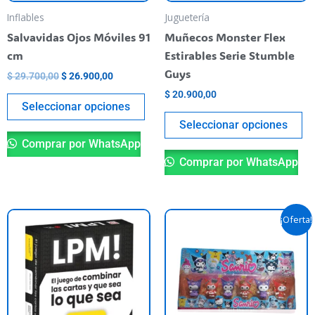
be
be
Inflables
Juguetería
chosen
ch
Salvavidas Ojos Móviles 91
Muñecos Monster Flex
on
o
cm
Estirables Serie Stumble
the
th
Guys
$
29.700,00
$
26.900,00
product
pr
$
20.900,00
page
pa
Seleccionar opciones
Seleccionar opciones
Comprar por WhatsApp
Comprar por WhatsApp
Original
Current
Th
¡Oferta!
price
price
pr
was:
is:
$ 24.500,00.
$ 20.490,
ha
mu
va
T