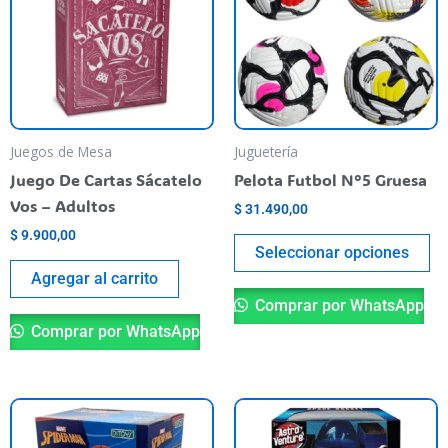
mu
va
T
op
m
be
Juegos de Mesa
Juguetería
ch
Juego De Cartas Sácatelo
Pelota Futbol N°5 Gruesa
o
Vos – Adultos
$
31.490,00
th
$
9.900,00
pr
Seleccionar opciones
pa
Agregar al carrito
Comprar por WhatsApp
Comprar por WhatsApp