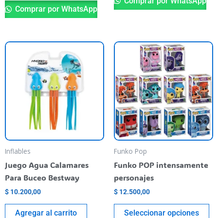
Comprar por WhatsApp
Comprar por WhatsApp
Th
pr
ha
mu
va
T
op
m
be
Inflables
Funko Pop
ch
Juego Agua Calamares
Funko POP intensamente
o
Para Buceo Bestway
personajes
th
$
10.200,00
$
12.500,00
pr
pa
Agregar al carrito
Seleccionar opciones