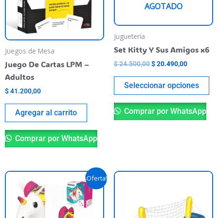
AGOTADO
op
m
be
Juguetería
ch
Set Kitty Y Sus Amigos x6
Juegos de Mesa
o
Juego De Cartas LPM –
$
24.500,00
$
20.490,00
th
Adultos
pr
Seleccionar opciones
$
41.200,00
pa
Comprar por WhatsApp
Agregar al carrito
Comprar por WhatsApp
Original
Current
¡Oferta!
price
price
was:
is:
$ 107.900,00.
$ 106.790,00.