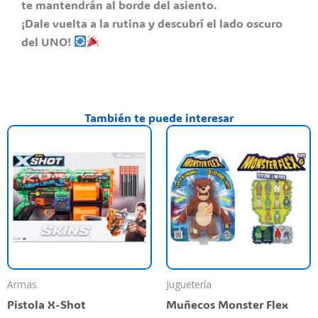
te mantendrán al borde del asiento.
¡Dale vuelta a la rutina y descubrí el lado oscuro
del UNO!
También te puede interesar
Th
pr
ha
mu
va
T
op
m
be
Armas
Juguetería
ch
Pistola X-Shot
Muñecos Monster Flex
o