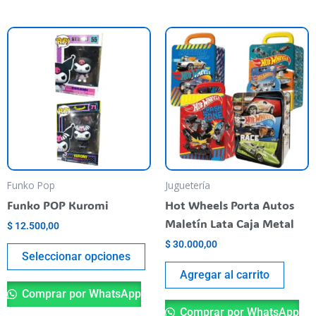
This
product
has
multiple
variants.
The
options
may
be
Funko Pop
Juguetería
chosen
Funko POP Kuromi
Hot Wheels Porta Autos
on
Maletín Lata Caja Metal
$
12.500,00
the
$
30.000,00
product
Seleccionar opciones
page
Agregar al carrito
Comprar por WhatsApp
Comprar por WhatsApp