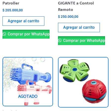
Patroller
GIGANTE a Control
Remoto
$
205.000,00
$
250.000,00
Agregar al carrito
Agregar al carrito
Comprar por WhatsApp
Comprar por WhatsApp
This
product
has
multiple
variants.
The
AGOTADO
options
may