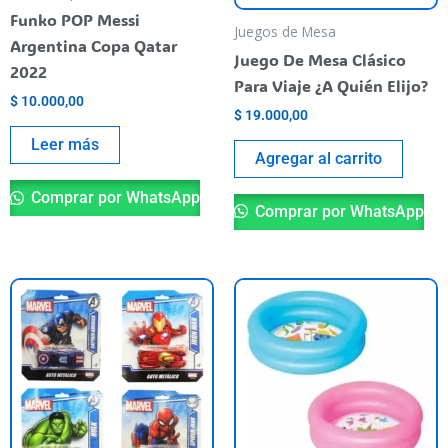
Funko POP Messi
Juegos de Mesa
Argentina Copa Qatar
Juego De Mesa Clásico
2022
Para Viaje ¿A Quién Elijo?
$
10.000,00
$
19.000,00
Leer más
Agregar al carrito
Comprar por WhatsApp
Comprar por WhatsApp
This
product
has
multiple
variants.
The
options