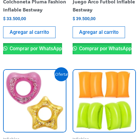
Colchoneta Pluma Fashion
Juego Arco Futbol Inflable
Inflable Bestway
Bestway
$
33.500,00
$
39.500,00
Agregar al carrito
Agregar al carrito
Comprar por WhatsApp
Comprar por WhatsApp
Original
Current
This
Th
¡Oferta!
price
price
product
pr
was:
is:
$ 32.900,00.
$ 28.900,00.
has
ha
multiple
mu
variants.
va
The
T
options
op
may
m
be
be