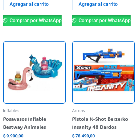
Agregar al carrito
Agregar al carrito
Comprar por WhatsApp
Comprar por WhatsApp
This
product
has
multiple
variants.
The
options
may
be
Inflables
Armas
chosen
Posavasos Inflable
Pistola X-Shot Berzerko
on
Bestway Animales
Insanity 48 Dardos
the
$
9.900,00
$
78.490,00