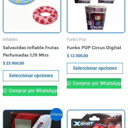
multiple
mu
variants.
va
The
T
options
op
may
m
be
be
Inflables
Funko Pop
chosen
ch
Salvavidas Inflable Frutas
Funko POP Circus Digital
on
o
Perfumadas 1,19 Mtrs
$
12.500,00
the
th
$
23.900,00
product
pr
Seleccionar opciones
page
pa
Seleccionar opciones
Comprar por WhatsApp
Comprar por WhatsApp
Original
Current
¡Oferta!
price
price
was:
is:
$ 59.900,00.
$ 40.000,00.