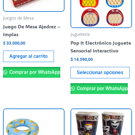
va
T
op
Juegos de Mesa
m
Juego De Mesa Ajedrez –
be
Implas
Juguetería
ch
Pop It Electrónico Juguete
$
33.000,00
o
Sensorial Interactivo
th
Agregar al carrito
$
14.590,00
pr
pa
Comprar por WhatsApp
Seleccionar opciones
Comprar por WhatsApp
This
Th
product
pr
has
ha