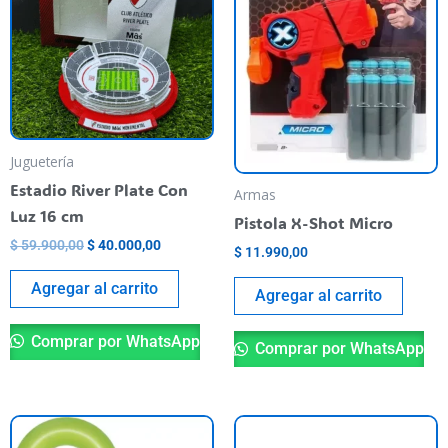
Juguetería
Estadio River Plate Con
Armas
Luz 16 cm
Pistola X-Shot Micro
$
59.900,00
$
40.000,00
$
11.990,00
Agregar al carrito
Agregar al carrito
Comprar por WhatsApp
Comprar por WhatsApp
This