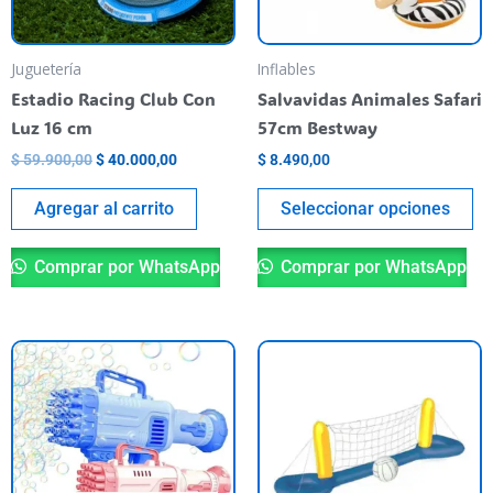
op
se
pu
Juguetería
Inflables
el
Estadio Racing Club Con
Salvavidas Animales Safari
en
Luz 16 cm
57cm Bestway
la
$
59.900,00
$
40.000,00
$
8.490,00
pá
de
Agregar al carrito
Seleccionar opciones
pr
Comprar por WhatsApp
Comprar por WhatsApp
Este
producto
tiene
varias
variantes.