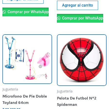
Agregar al carrito
Comprar por WhatsApp
Comprar por WhatsApp
Este
producto
tiene
varias
variantes.
Las
opciones
se
pueden
Juguetería
Juguetería
elegir
Microfono De Pie Doble
Pelota De Futbol N°2
en
Toyland 64cm
Spiderman
la