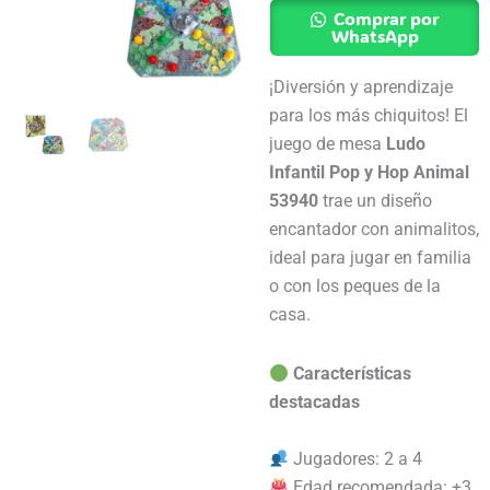
Matic
Comprar por
Pop
WhatsApp
Y
¡Diversión y aprendizaje
Hop
para los más chiquitos! El
Animal
juego de mesa
Ludo
cantidad
Infantil Pop y Hop Animal
53940
trae un diseño
encantador con animalitos,
ideal para jugar en familia
o con los peques de la
casa.
Características
destacadas
Jugadores: 2 a 4
Edad recomendada: +3