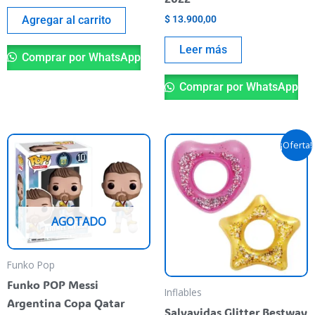
Agregar al carrito
$
13.900,00
Leer más
Comprar por WhatsApp
Comprar por WhatsApp
El
El
Es
¡Oferta!
precio
precio
pr
original
actual
era:
es:
ti
$ 32.900,00.
$ 28.900,
va
va
AGOTADO
La
op
Funko Pop
se
Funko POP Messi
pu
Inflables
Argentina Copa Qatar
el
Salvavidas Glitter Bestway