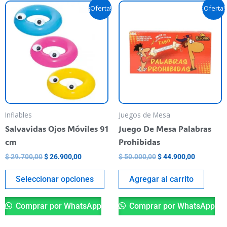
El
El
El
El
Este
¡Oferta!
¡Oferta!
precio
precio
precio
precio
producto
original
actual
original
actual
era:
es:
tiene
era:
es:
$ 29.700,00.
$ 26.900,00.
$ 50.000,00.
$ 44.900,
varias
variantes.
Las
opciones
se
pueden
Inflables
Juegos de Mesa
elegir
Salvavidas Ojos Móviles 91
Juego De Mesa Palabras
en
cm
Prohibidas
la
$
29.700,00
$
26.900,00
$
50.000,00
$
44.900,00
página
del
Seleccionar opciones
Agregar al carrito
producto
Comprar por WhatsApp
Comprar por WhatsApp