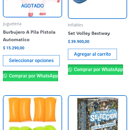
Las
AGOTADO
opciones
se
pueden
Juguetería
Inflables
elegir
Burbujero A Pila Pistola
Set Volley Bestway
en
Automatico
$
39.900,00
la
$
15.290,00
página
Agregar al carrito
Seleccionar opciones
del
producto
Comprar por WhatsApp
Comprar por WhatsApp
Este
producto
tiene
varias
variantes.