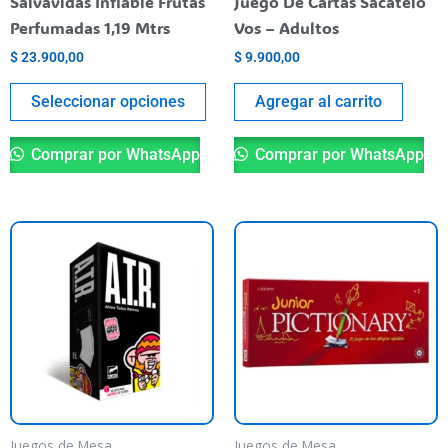
Salvavidas Inflable Frutas
Juego De Cartas Sácatelo
en
Perfumadas 1,19 Mtrs
Vos – Adultos
la
$
23.900,00
$
9.900,00
página
del
Seleccionar opciones
Agregar al carrito
producto
Comprar por WhatsApp
Comprar por WhatsApp
Juegos de Mesa
Juegos de Mesa