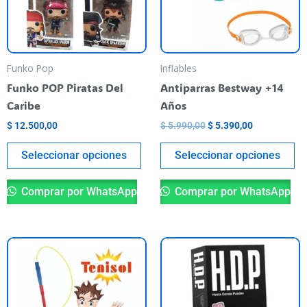
Las
La
opciones
op
se
se
pueden
pu
Funko Pop
Inflables
elegir
el
Funko POP Piratas Del
Antiparras Bestway +14
en
en
Caribe
Años
la
la
$
12.500,00
$
5.990,00
$
5.390,00
página
pá
del
de
Seleccionar opciones
Seleccionar opciones
producto
pr
Comprar por WhatsApp
Comprar por WhatsApp