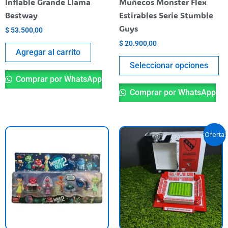
Inflable Grande Llama
Muñecos Monster Flex
en
Bestway
Estirables Serie Stumble
la
Guys
$
53.500,00
pá
$
20.900,00
de
Agregar al carrito
pr
Seleccionar opciones
Comprar por WhatsApp
Comprar por WhatsApp
El
El
Este
¡Oferta!
precio
precio
producto
original
actual
tiene
era:
es:
$ 59.900,00.
$ 40.000,
varias
variantes.
Las
opciones
se