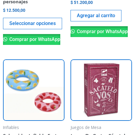
personajes
$
51.200,00
la
$
12.500,00
página
Agregar al carrito
del
Seleccionar opciones
producto
Comprar por WhatsApp
Comprar por WhatsApp
Este
producto
tiene
varias
variantes.
Las
opciones
se
pueden
Inflables
Juegos de Mesa
elegir