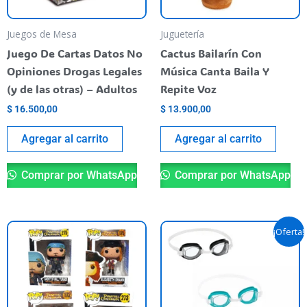
Juegos de Mesa
Juguetería
Juego De Cartas Datos No
Cactus Bailarín Con
Opiniones Drogas Legales
Música Canta Baila Y
(y de las otras) – Adultos
Repite Voz
$
16.500,00
$
13.900,00
Agregar al carrito
Agregar al carrito
Comprar por WhatsApp
Comprar por WhatsApp
El
El
Este
Es
¡Oferta!
precio
precio
producto
pr
original
actual
tiene
era:
es:
ti
$ 5.990,00.
$ 5.390,00.
varias
va
variantes.
va