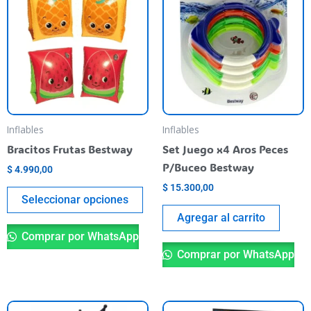
tiene
varias
variantes.
Las
opciones
se
pueden
Inflables
Inflables
elegir
Bracitos Frutas Bestway
Set Juego x4 Aros Peces
en
P/Buceo Bestway
$
4.990,00
la
$
15.300,00
página
Seleccionar opciones
del
Agregar al carrito
producto
Comprar por WhatsApp
Comprar por WhatsApp