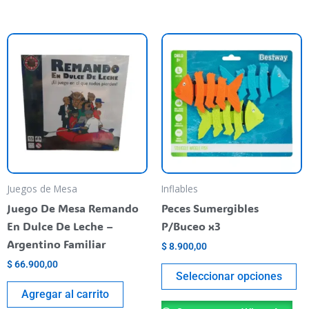
Es
pr
ti
va
va
La
op
se
pu
Juegos de Mesa
Inflables
el
Juego De Mesa Remando
Peces Sumergibles
en
En Dulce De Leche –
P/Buceo x3
la
Argentino Familiar
$
8.900,00
pá
$
66.900,00
de
Seleccionar opciones
pr
Agregar al carrito