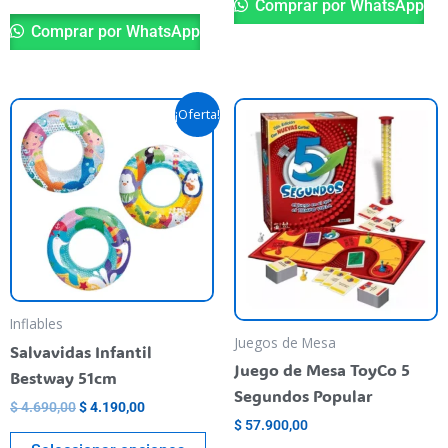
Comprar por WhatsApp
Comprar por WhatsApp
El
El
Este
¡Oferta!
precio
precio
producto
original
actual
era:
es:
tiene
$ 4.690,00.
$ 4.190,00.
varias
variantes.
Las
opciones
se
pueden
Inflables
Juegos de Mesa
elegir
Salvavidas Infantil
en
Juego de Mesa ToyCo 5
Bestway 51cm
la
Segundos Popular
$
4.690,00
$
4.190,00
página
$
57.900,00