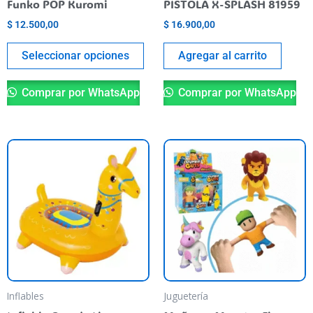
Funko POP Kuromi
PISTOLA X-SPLASH 81959
en
$
12.500,00
$
16.900,00
la
página
Seleccionar opciones
Agregar al carrito
del
producto
Comprar por WhatsApp
Comprar por WhatsApp
Es
pr
ti
va
va
La
op
se
pu
Inflables
Juguetería
el