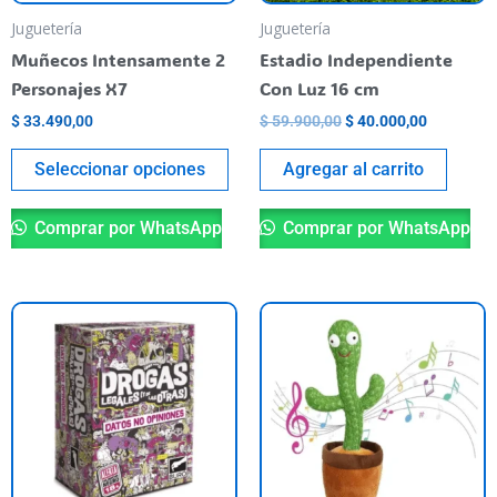
pueden
Juguetería
Juguetería
elegir
Muñecos Intensamente 2
Estadio Independiente
en
Personajes X7
Con Luz 16 cm
la
$
33.490,00
$
59.900,00
$
40.000,00
página
del
Seleccionar opciones
Agregar al carrito
producto
Comprar por WhatsApp
Comprar por WhatsApp