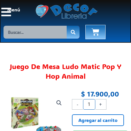
Ir
Menú
al
contenido
Search
Cart
Juego De Mesa Ludo Matic Pop Y
Hop Animal
$
17.900,00
Juego
-
+
De
Mesa
Agregar al carrito
Ludo