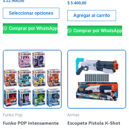
$
22.900,00
$
5.400,00
página
del
Seleccionar opciones
Agregar al carrito
producto
Comprar por WhatsApp
Comprar por WhatsApp
Este
producto
tiene
varias
variantes.
Las
opciones
se
pueden
Funko Pop
Armas
elegir
Funko POP intensamente
Escopeta Pistola X-Shot
en