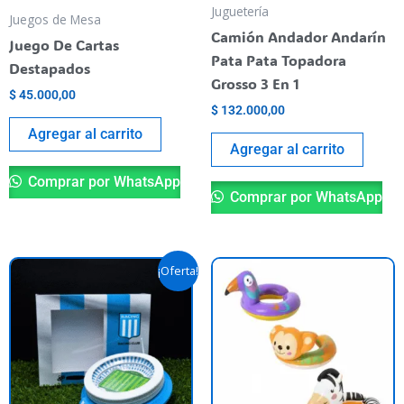
Juguetería
Juegos de Mesa
Camión Andador Andarín
Juego De Cartas
Pata Pata Topadora
Destapados
Grosso 3 En 1
$
45.000,00
$
132.000,00
Agregar al carrito
Agregar al carrito
Comprar por WhatsApp
Comprar por WhatsApp
El
El
Es
¡Oferta!
precio
precio
pr
original
actual
era:
es:
ti
$ 59.900,00.
$ 40.000,00.
va
va
La