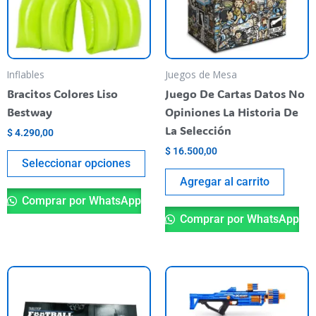
Las
opciones
se
pueden
Inflables
Juegos de Mesa
elegir
Bracitos Colores Liso
Juego De Cartas Datos No
en
Bestway
Opiniones La Historia De
la
La Selección
$
4.290,00
página
$
16.500,00
del
Seleccionar opciones
producto
Agregar al carrito
Comprar por WhatsApp
Comprar por WhatsApp