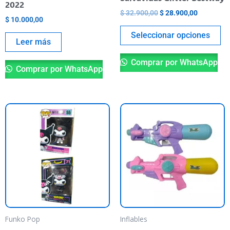
2022
en
$
32.900,00
$
28.900,00
la
$
10.000,00
pá
Seleccionar opciones
Leer más
de
pr
Comprar por WhatsApp
Comprar por WhatsApp
Este
producto
tiene
varias
variantes.
Las
opciones
se
pueden
Funko Pop
Inflables
elegir