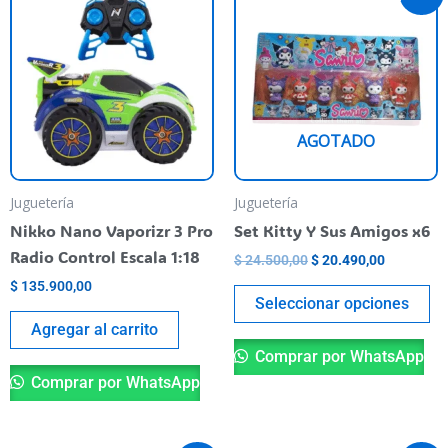
precio
precio
pr
original
actual
era:
es:
ti
$ 24.500,00.
$ 20.490,
va
va
La
AGOTADO
op
se
pu
Juguetería
Juguetería
el
Nikko Nano Vaporizr 3 Pro
Set Kitty Y Sus Amigos x6
en
Radio Control Escala 1:18
$
24.500,00
$
20.490,00
la
$
135.900,00
pá
Seleccionar opciones
de
Agregar al carrito
pr
Comprar por WhatsApp
Comprar por WhatsApp