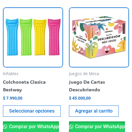
Este
producto
tiene
varias
variantes.
Las
opciones
se
pueden
Inflables
Juegos de Mesa
elegir
Colchoneta Clasica
Juego De Cartas
en
Bestway
Descubriendo
la
$
7.990,00
$
45.000,00
página
del
Seleccionar opciones
Agregar al carrito
producto
Comprar por WhatsApp
Comprar por WhatsApp