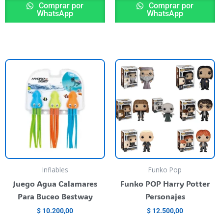
Comprar por
Comprar por
WhatsApp
WhatsApp
E
p
t
va
va
L
o
s
p
Inflables
Funko Pop
el
Juego Agua Calamares
Funko POP Harry Potter
e
Para Buceo Bestway
Personajes
la
$
10.200,00
$
12.500,00
p