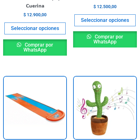
en
e
Cuerina
$
12.500,00
la
la
$
12.900,00
página
p
Seleccionar opciones
del
de
Seleccionar opciones
producto
p
Comprar por
WhatsApp
Comprar por
WhatsApp