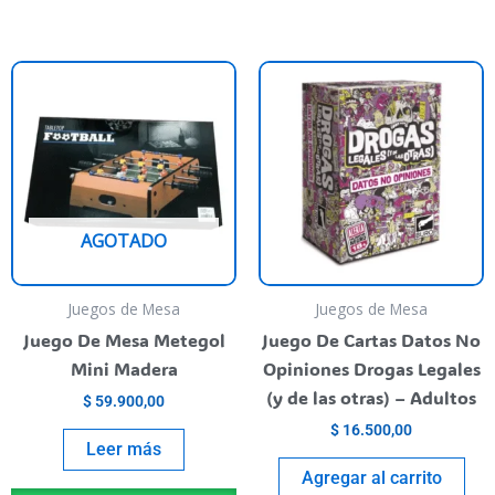
ste
roducto
iene
rias
riantes.
as
AGOTADO
pciones
e
ueden
Juegos de Mesa
Juegos de Mesa
egir
Juego De Mesa Metegol
Juego De Cartas Datos No
n
Mini Madera
Opiniones Drogas Legales
(y de las otras) – Adultos
$
59.900,00
ágina
$
16.500,00
l
Leer más
roducto
Agregar al carrito