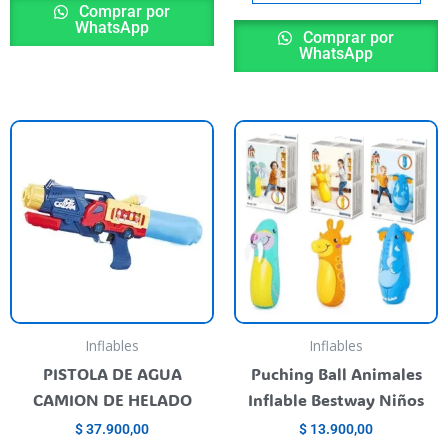
Comprar por
WhatsApp
Comprar por
WhatsApp
ste
E
roducto
p
iene
t
rias
va
riantes.
va
as
L
pciones
o
e
s
ueden
p
Inflables
Inflables
egir
el
PISTOLA DE AGUA
Puching Ball Animales
n
e
CAMION DE HELADO
Inflable Bestway Niños
la
$
37.900,00
$
13.900,00
ágina
p