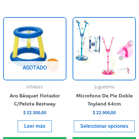
E
p
t
va
va
L
AGOTADO
o
s
p
Inflables
Juguetería
el
Aro Básquet Flotador
Microfono De Pie Doble
e
C/Pelota Bestway
Toyland 64cm
la
$
22.300,00
$
22.900,00
p
de
Leer más
Seleccionar opciones
p