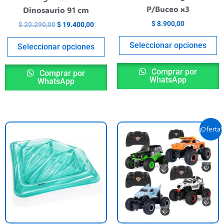
en
e
P/Buceo x3
Dinosaurio 91 cm
la
la
$
8.900,00
$
20.290,00
$
19.400,00
página
p
del
de
Seleccionar opciones
Seleccionar opciones
producto
p
Comprar por
Comprar por
WhatsApp
WhatsApp
El
El
E
¡Oferta!
precio
preci
p
original
actua
era:
es:
t
$ 88.900,00.
$ 79.
va
va
L
o
s