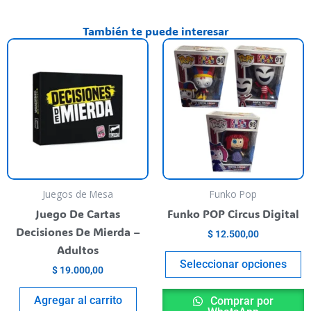
También te puede interesar
ste
E
roducto
p
iene
t
rias
va
riantes.
va
as
L
pciones
o
e
s
ueden
p
Juegos de Mesa
Funko Pop
egir
el
Juego De Cartas
Funko POP Circus Digital
n
e
Decisiones De Mierda –
$
12.500,00
la
Adultos
ágina
p
Seleccionar opciones
$
19.000,00
l
de
roducto
p
Agregar al carrito
Comprar por