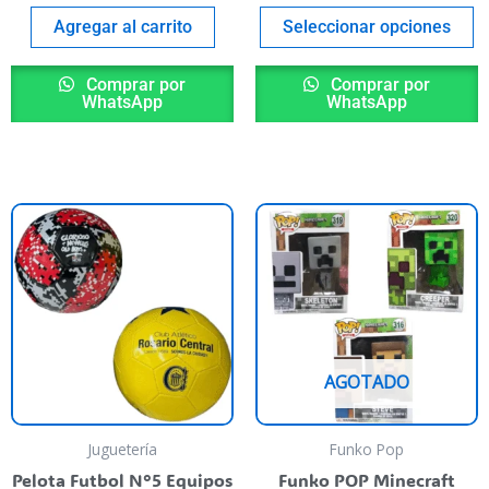
de
Agregar al carrito
Seleccionar opciones
p
Comprar por
Comprar por
WhatsApp
WhatsApp
Este
E
producto
p
tiene
t
varias
va
variantes.
va
Las
L
AGOTADO
opciones
o
se
s
pueden
p
Juguetería
Funko Pop
elegir
el
Pelota Futbol N°5 Equipos
Funko POP Minecraft