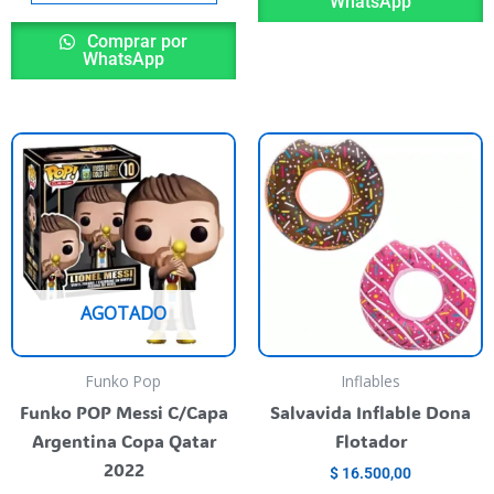
WhatsApp
Comprar por
WhatsApp
ste
E
roducto
p
iene
t
rias
va
riantes.
va
as
L
AGOTADO
pciones
o
e
s
ueden
p
Funko Pop
Inflables
egir
el
Funko POP Messi C/Capa
Salvavida Inflable Dona
n
e
Argentina Copa Qatar
Flotador
la
2022
$
16.500,00
ágina
p