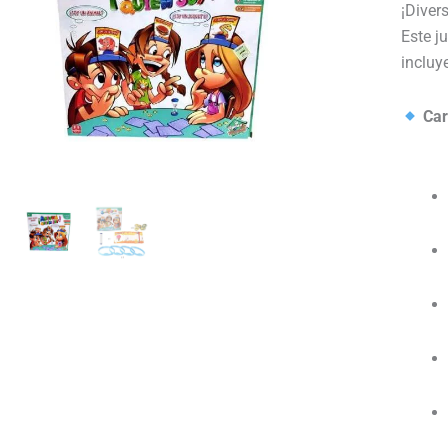
¡Diver
Este j
incluy
Car