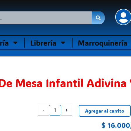
ría
Librería
Marroquinería
De Mesa Infantil Adivina
Juego
-
+
Agregar al carrito
De
Mesa
$
16.000