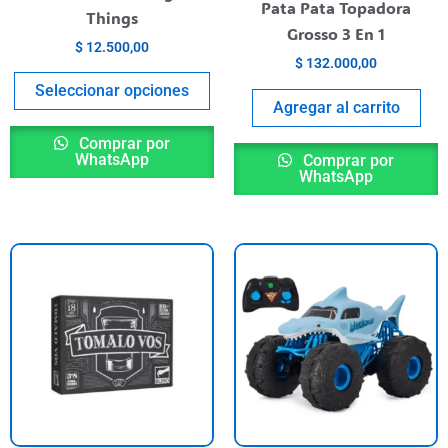
Pata Pata Topadora
n
en
Things
Grosso 3 En 1
la
$
12.500,00
ágina
página
$
132.000,00
l
del
Seleccionar opciones
Agregar al carrito
roducto
producto
Comprar por
WhatsApp
Comprar por
WhatsApp