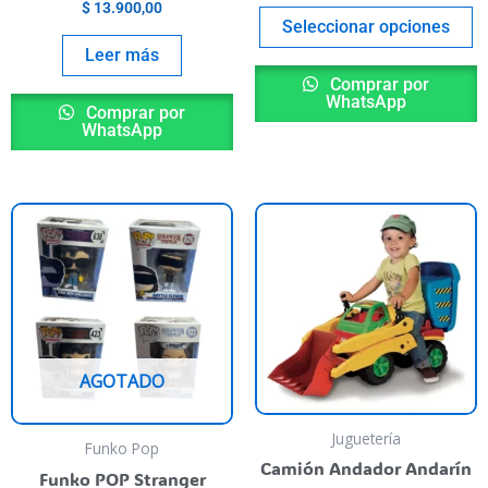
$
13.900,00
l
de
Seleccionar opciones
roducto
p
Leer más
Comprar por
WhatsApp
Comprar por
WhatsApp
ste
Este
roducto
producto
iene
tiene
rias
varias
riantes.
variantes.
as
Las
AGOTADO
pciones
opciones
e
se
Juguetería
ueden
pueden
Funko Pop
Camión Andador Andarín
egir
elegir
Funko POP Stranger