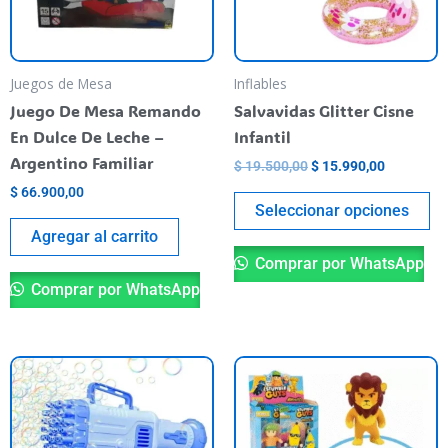
op
se
pu
Juegos de Mesa
Inflables
el
Juego De Mesa Remando
Salvavidas Glitter Cisne
en
En Dulce De Leche –
Infantil
la
Argentino Familiar
$
19.500,00
$
15.990,00
pá
$
66.900,00
de
Seleccionar opciones
pr
Agregar al carrito
Comprar por WhatsApp
Comprar por WhatsApp
Este
Es
producto
pr
tiene
ti
varias
va