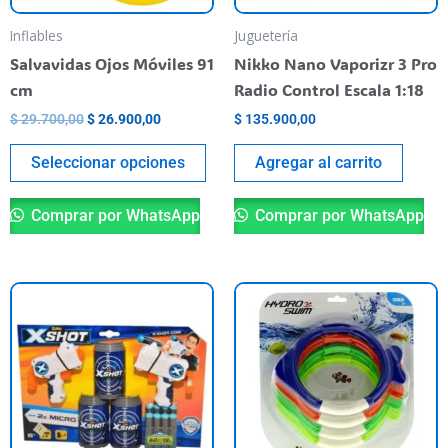
se
pueden
Inflables
Juguetería
elegir
Salvavidas Ojos Móviles 91
Nikko Nano Vaporizr 3 Pro
en
cm
Radio Control Escala 1:18
la
$
29.700,00
$
26.900,00
$
135.900,00
página
del
Seleccionar opciones
Agregar al carrito
producto
Comprar por WhatsApp
Comprar por WhatsApp