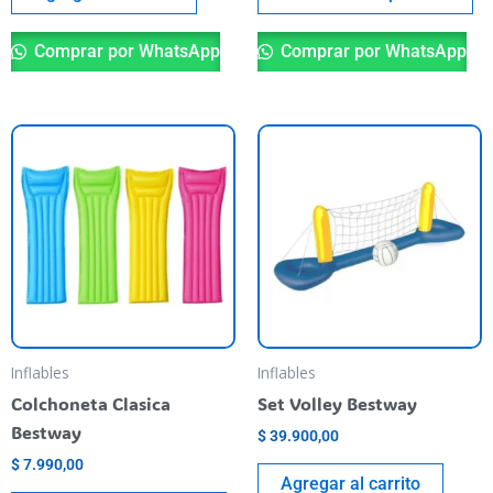
pr
Comprar por WhatsApp
Comprar por WhatsApp
Este
producto
tiene
varias
variantes.
Las
opciones
se
pueden
Inflables
Inflables
elegir
Colchoneta Clasica
Set Volley Bestway
en
Bestway
$
39.900,00
la
$
7.990,00
página
Agregar al carrito