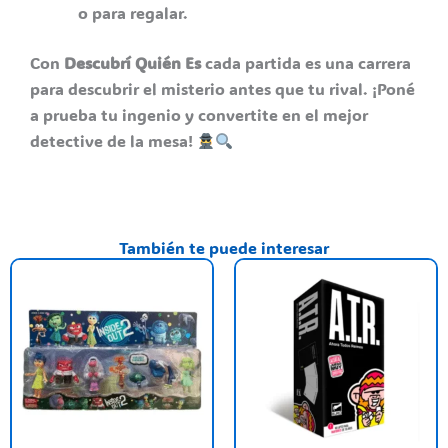
o para regalar.
Con
Descubrí Quién Es
cada partida es una carrera
para descubrir el misterio antes que tu rival. ¡Poné
a prueba tu ingenio y convertite en el mejor
detective de la mesa!
También te puede interesar
Este
producto
tiene
varias
variantes.
Las
opciones