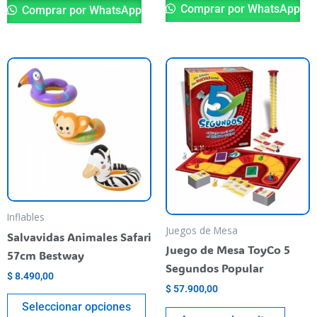
Comprar por WhatsApp
Comprar por WhatsApp
Este
producto
tiene
varias
variantes.
Las
opciones
se
pueden
Inflables
Juegos de Mesa
elegir
Salvavidas Animales Safari
en
Juego de Mesa ToyCo 5
57cm Bestway
la
Segundos Popular
$
8.490,00
página
$
57.900,00
del
Seleccionar opciones