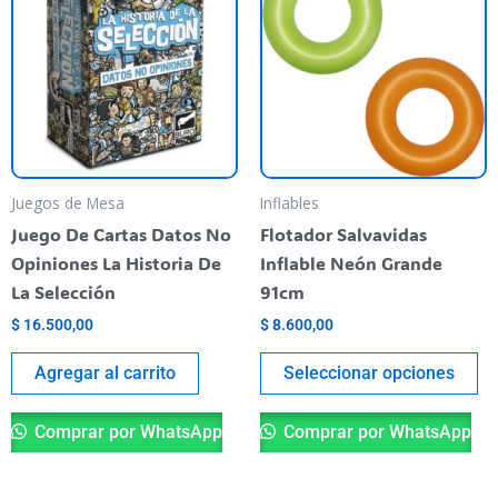
ti
va
va
La
op
se
pu
Juegos de Mesa
Inflables
el
Juego De Cartas Datos No
Flotador Salvavidas
en
Opiniones La Historia De
Inflable Neón Grande
la
La Selección
91cm
pá
$
16.500,00
$
8.600,00
de
pr
Agregar al carrito
Seleccionar opciones
Comprar por WhatsApp
Comprar por WhatsApp