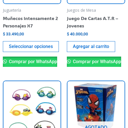
se
pueden
Juguetería
Juegos de Mesa
elegir
Muñecos Intensamente 2
Juego De Cartas A.T.R –
en
Personajes X7
Jovenes
la
$
33.490,00
$
40.000,00
página
del
Seleccionar opciones
Agregar al carrito
producto
Comprar por WhatsApp
Comprar por WhatsApp
Este
producto
tiene
varias
variantes.
Las
AGOTADO