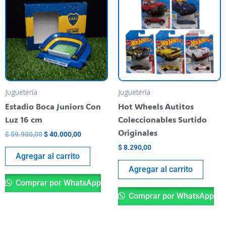
original
actual
era:
es:
$ 59.900,00.
$ 40.000,00.
Juguetería
Juguetería
Estadio Boca Juniors Con
Hot Wheels Autitos
Luz 16 cm
Coleccionables Surtido
Originales
$
59.900,00
$
40.000,00
$
8.290,00
Agregar al carrito
Agregar al carrito
Comprar por WhatsApp
Comprar por WhatsApp