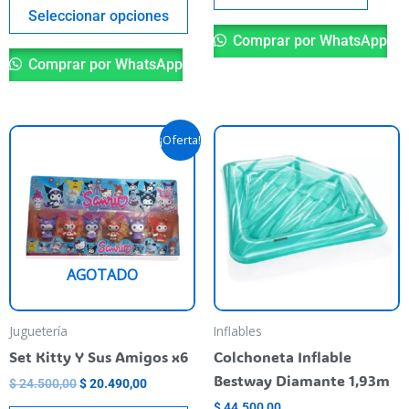
del
Seleccionar opciones
producto
Comprar por WhatsApp
Comprar por WhatsApp
El
El
Este
¡Oferta!
precio
precio
producto
original
actual
era:
es:
tiene
$ 24.500,00.
$ 20.490,00.
varias
variantes.
Las
AGOTADO
opciones
se
pueden
Juguetería
Inflables
elegir
Set Kitty Y Sus Amigos x6
Colchoneta Inflable
en
Bestway Diamante 1,93m
$
24.500,00
$
20.490,00
la
$
44.500,00