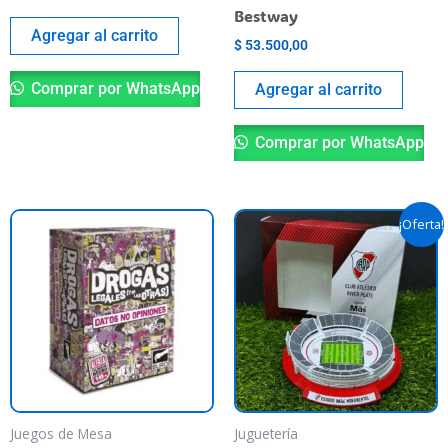
Bestway
Agregar al carrito
$
53.500,00
Comprar por WhatsApp
Agregar al carrito
Comprar por WhatsApp
El
El
¡Oferta!
precio
precio
original
actual
era:
es:
$ 59.900,00.
$ 40.000,
Juegos de Mesa
Juguetería