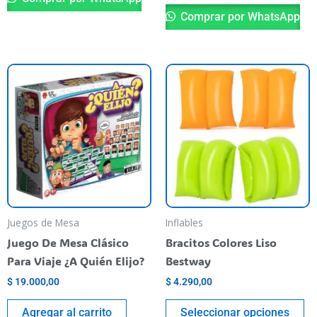
Comprar por WhatsApp
Es
pr
ti
va
va
La
op
se
pu
Juegos de Mesa
Inflables
el
Juego De Mesa Clásico
Bracitos Colores Liso
en
Para Viaje ¿A Quién Elijo?
Bestway
la
$
19.000,00
$
4.290,00
pá
de
Agregar al carrito
Seleccionar opciones