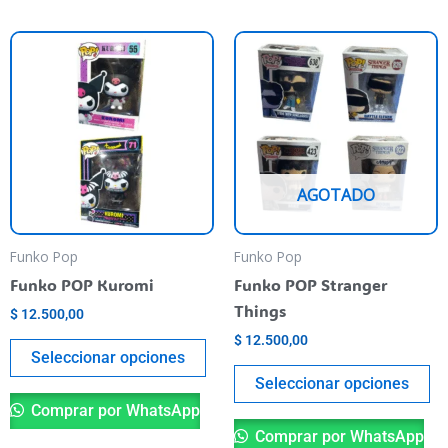
Este
Es
producto
pr
tiene
ti
varias
va
variantes.
va
Las
La
AGOTADO
opciones
op
se
se
pueden
pu
Funko Pop
Funko Pop
elegir
el
Funko POP Kuromi
Funko POP Stranger
en
en
Things
$
12.500,00
la
la
$
12.500,00
página
pá
Seleccionar opciones
del
de
Seleccionar opciones
producto
pr
Comprar por WhatsApp
Comprar por WhatsApp