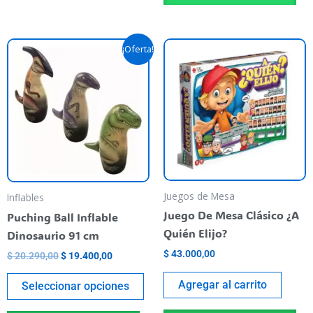
El
El
Este
¡Oferta!
precio
precio
producto
original
actual
era:
es:
tiene
$ 20.290,00.
$ 19.400,00.
varias
variantes.
Las
opciones
se
pueden
Juegos de Mesa
Inflables
elegir
Juego De Mesa Clásico ¿A
Puching Ball Inflable
en
Quién Elijo?
Dinosaurio 91 cm
la
$
43.000,00
$
20.290,00
$
19.400,00
página
del
Agregar al carrito
Seleccionar opciones
producto