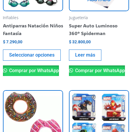
opciones
se
pueden
Inflables
Juguetería
elegir
Antiparras Natación Niños
Super Auto Luminoso
en
Fantasía
360° Spiderman
la
$
7.290,00
$
32.800,00
página
del
Seleccionar opciones
Leer más
producto
Comprar por WhatsApp
Comprar por WhatsApp
Este
Es
producto
pr
tiene
ti
varias
va
variantes.
va
Las
La