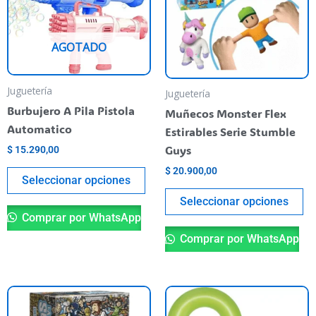
variantes.
va
Las
La
AGOTADO
opciones
op
se
se
pueden
pu
Juguetería
Juguetería
elegir
el
Burbujero A Pila Pistola
Muñecos Monster Flex
en
en
Automatico
Estirables Serie Stumble
la
la
Guys
$
15.290,00
página
pá
$
20.900,00
Seleccionar opciones
del
de
producto
pr
Seleccionar opciones
Comprar por WhatsApp
Comprar por WhatsApp
Es
pr