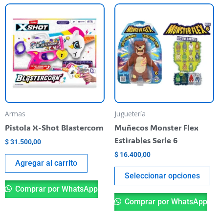
Es
pr
ti
va
va
La
op
se
pu
Armas
Juguetería
el
Pistola X-Shot Blastercorn
Muñecos Monster Flex
en
Estirables Serie 6
$
31.500,00
la
$
16.400,00
pá
Agregar al carrito
de
Seleccionar opciones
pr
Comprar por WhatsApp
Comprar por WhatsApp