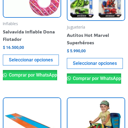
opciones
op
se
se
pueden
pu
Inflables
Juguetería
elegir
el
Salvavida Inflable Dona
Autitos Hot Marvel
en
en
Flotador
Superhéroes
la
la
$
16.500,00
$
5.990,00
página
pá
del
de
Seleccionar opciones
Seleccionar opciones
producto
pr
Comprar por WhatsApp
Comprar por WhatsApp