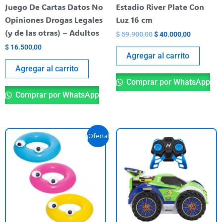
Juego De Cartas Datos No
Estadio River Plate Con
Opiniones Drogas Legales
Luz 16 cm
(y de las otras) – Adultos
$
59.900,00
$
40.000,00
$
16.500,00
Agregar al carrito
Agregar al carrito
Comprar por WhatsApp
Comprar por WhatsApp
El
El
Este
¡Oferta!
precio
precio
producto
original
actual
era:
es:
tiene
$ 29.700,00.
$ 26.900,00.
varias
variantes.
Las
opciones