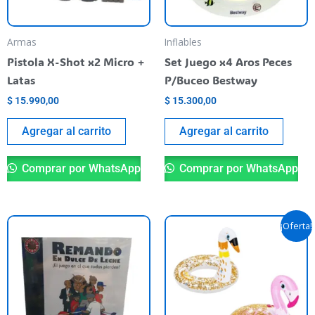
Armas
Inflables
Pistola X-Shot x2 Micro +
Set Juego x4 Aros Peces
Latas
P/Buceo Bestway
$
15.990,00
$
15.300,00
Agregar al carrito
Agregar al carrito
Comprar por WhatsApp
Comprar por WhatsApp
El
El
Es
¡Oferta!
precio
precio
pr
original
actual
era:
es:
ti
$ 19.500,00.
$ 15.990,
va
va
La