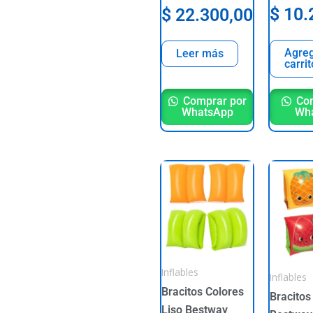
$
10.
$
22.300,00
Agreg
Leer más
carrit
Comprar por
Com
WhatsApp
Wh
This
This
product
product
has
has
multiple
multiple
variants.
variants
The
The
Inflables
Inflables
options
options
Bracitos Colores
may
may
Bracitos
Liso Bestway