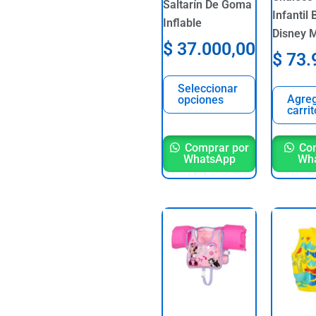
Saltarín De Goma
be
Infantil
Inflable
chosen
Disney 
$
37.000,00
on
$
73.
the
product
Seleccionar
Agreg
opciones
page
carrit
Comprar por
Com
WhatsApp
Wh