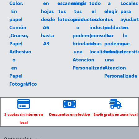
Color.
en
escaneamos
elegir
todo
a
Locales
En
hojas
tus
tus
el
elegir
para
papel
desde
fotocopias
productos
cordon
tus
ayudar
Común
A6
o
industrial
productos
en
,Grueso,
hasta
podemos
(consultar
o
lo
Papel
A3
brindarte
otras
podemos
que
Adhesivo
una
localidades)
brindarte
necesit
o
Atencion
una
en
Personalizada
Atencion
Papel
Personalizada
Fotográfico
3 cuotas sin interes en
Descuentos en efectivo
Envió gratis en zona local
local