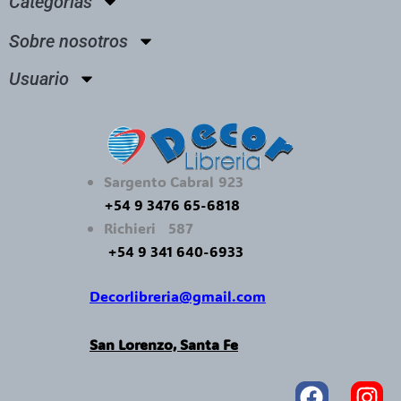
Categorías
Sobre nosotros
Usuario
Sargento Cabral 923
+54 9 3476 65-6818
Richieri 587
+54 9 341 640-6933
Decorlibreria@gmail.com
San Lorenzo, Santa Fe
Faceboo
In