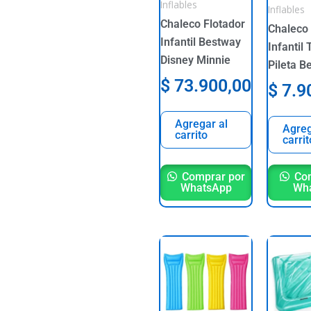
Inflables
Inflables
Chaleco Flotador
Chaleco
Infantil Bestway
Infantil 
Disney Minnie
Pileta B
$
73.900,00
$
7.9
Agregar al
Agreg
carrito
carrit
Comprar por
Com
WhatsApp
Wh
This
product
has
multiple