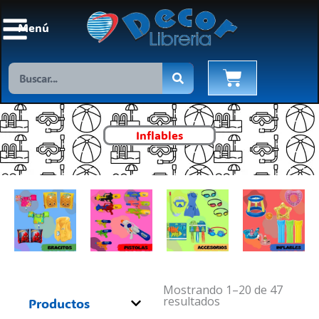
Ir
al
Menú
contenido
Search
Cart
Inflables
Mostrando 1–20 de 47
resultados
Productos