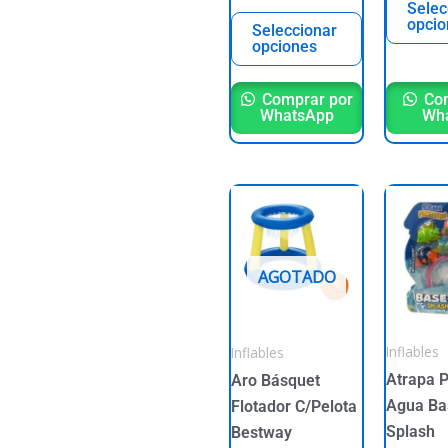
Selec
page
page
opcio
Seleccionar
opciones
Comprar por
Com
WhatsApp
Wh
AGOTADO
Inflables
Inflables
Atrapa 
Aro Básquet
Agua Ba
Flotador C/Pelota
Splash
Bestway