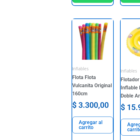
Inflables
Inflables
Flota Flota
Flotador
Vulcanita Original
Inflable
160cm
Doble An
$
3.300,00
$
15.
Agregar al
Agreg
carrito
carrit