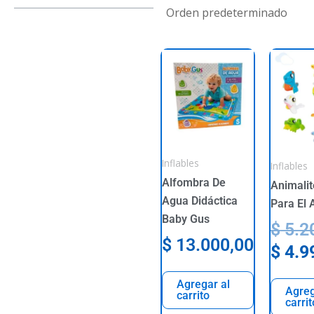
Inflables
Inflables
Alfombra De
Animalit
Agua Didáctica
Para El
Baby Gus
$
5.2
$
13.000,00
$
4.9
Agregar al
Agreg
carrito
carrit