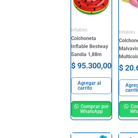
Inflables
Inflables
Colchoneta
Colchon
Inflable Bestway
Malvavi
Sandia 1,88m
Multicol
$
95.300,00
$
20.
Agregar al
Agreg
carrito
carrit
Comprar por
Com
WhatsApp
Wh
Origi