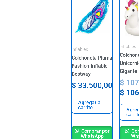
price
was:
$ 107
Inflables
Inflables
Colchon
Colchoneta Pluma
Unicorni
Fashion Inflable
Gigante
Bestway
$
107
$
33.500,00
$
106
Agregar al
carrito
Agreg
carrit
Comprar por
Com
WhatsApp
Wh