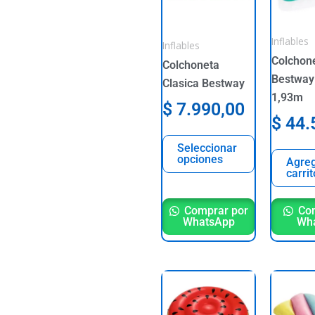
variants.
The
Inflables
options
Inflables
may
Colchone
Colchoneta
be
Bestway
Clasica Bestway
chosen
1,93m
$
7.990,00
on
$
44.
the
Seleccionar
product
opciones
Agreg
page
carrit
Comprar por
Com
WhatsApp
Wh