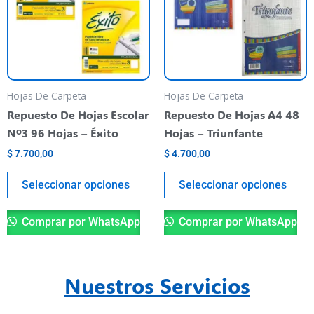
varias
va
variantes.
va
Las
La
opciones
op
se
se
pueden
pu
Hojas De Carpeta
Hojas De Carpeta
elegir
el
Repuesto De Hojas Escolar
Repuesto De Hojas A4 48
en
en
Nº3 96 Hojas – Éxito
Hojas – Triunfante
la
la
$
7.700,00
$
4.700,00
página
pá
del
de
Seleccionar opciones
Seleccionar opciones
producto
pr
Comprar por WhatsApp
Comprar por WhatsApp
Nuestros Servicios