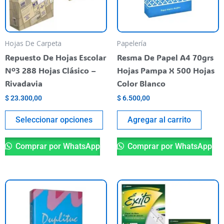
Las
opciones
se
pueden
Hojas De Carpeta
Papelería
elegir
Repuesto De Hojas Escolar
Resma De Papel A4 70grs
en
Nº3 288 Hojas Clásico –
Hojas Pampa X 500 Hojas
la
Rivadavia
Color Blanco
página
$
23.300,00
$
6.500,00
del
producto
Seleccionar opciones
Agregar al carrito
Comprar por WhatsApp
Comprar por WhatsApp
Es
pr
ti