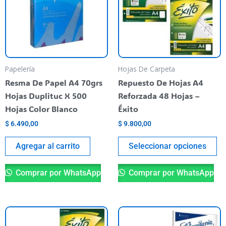
va
va
La
op
se
pu
Papelería
Hojas De Carpeta
el
Resma De Papel A4 70grs
Repuesto De Hojas A4
en
Hojas Duplituc X 500
Reforzada 48 Hojas –
la
Hojas Color Blanco
Éxito
pá
$
6.490,00
$
9.800,00
de
pr
Agregar al carrito
Seleccionar opciones
Comprar por WhatsApp
Comprar por WhatsApp
Este
Es
producto
pr