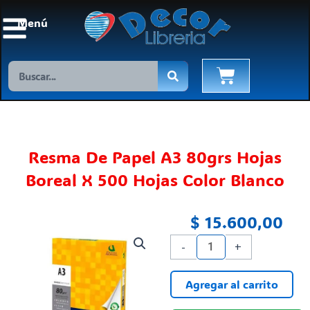
Ir
Menú
al
contenido
Search
Cart
Resma De Papel A3 80grs Hojas
Boreal X 500 Hojas Color Blanco
$
15.600,00
Resma
-
+
De
Papel
Agregar al carrito
A3