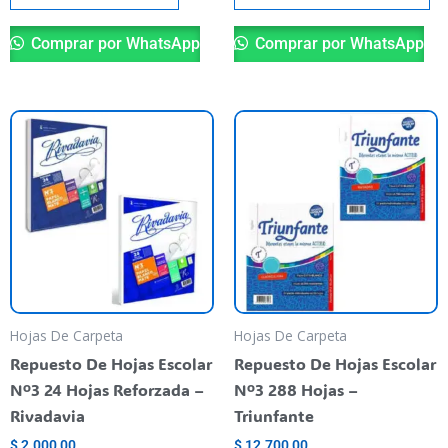
Comprar por WhatsApp
Comprar por WhatsApp
Este
Es
producto
pr
tiene
ti
varias
va
variantes.
va
Las
La
opciones
op
se
se
pueden
pu
Hojas De Carpeta
Hojas De Carpeta
elegir
el
Repuesto De Hojas Escolar
Repuesto De Hojas Escolar
en
en
Nº3 24 Hojas Reforzada –
Nº3 288 Hojas –
la
la
Rivadavia
Triunfante
página
pá
$
2.000,00
$
12.700,00