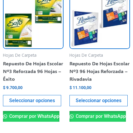
tiene
ti
varias
va
variantes.
va
Las
La
opciones
op
se
se
pueden
pu
Hojas De Carpeta
Hojas De Carpeta
elegir
el
Repuesto De Hojas Escolar
Repuesto De Hojas Escolar
en
en
Nº3 Reforzada 96 Hojas –
Nº3 96 Hojas Reforzada –
la
la
Éxito
Rivadavia
página
pá
$
9.700,00
$
11.100,00
del
de
producto
pr
Seleccionar opciones
Seleccionar opciones
Comprar por WhatsApp
Comprar por WhatsApp