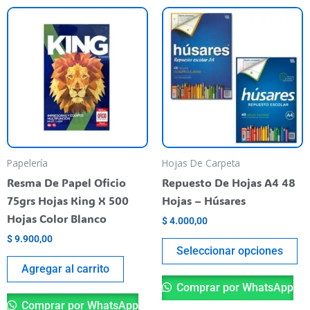
Es
pr
ti
va
va
La
op
se
pu
Papelería
Hojas De Carpeta
el
Resma De Papel Oficio
Repuesto De Hojas A4 48
en
75grs Hojas King X 500
Hojas – Húsares
la
Hojas Color Blanco
$
4.000,00
pá
$
9.900,00
de
Seleccionar opciones
pr
Agregar al carrito
Comprar por WhatsApp
Comprar por WhatsApp