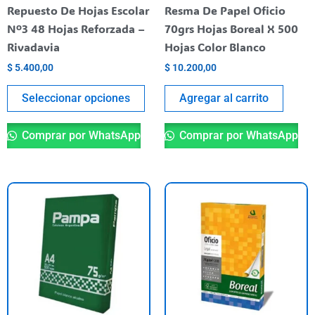
elegir
Repuesto De Hojas Escolar
Resma De Papel Oficio
en
Nº3 48 Hojas Reforzada –
70grs Hojas Boreal X 500
la
Rivadavia
Hojas Color Blanco
página
$
5.400,00
$
10.200,00
del
producto
Seleccionar opciones
Agregar al carrito
Comprar por WhatsApp
Comprar por WhatsApp