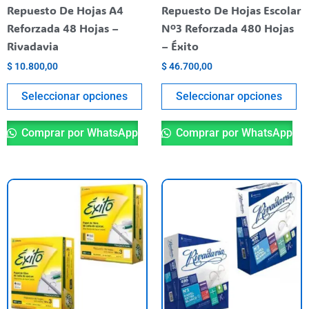
elegir
el
Repuesto De Hojas A4
Repuesto De Hojas Escolar
en
en
Reforzada 48 Hojas –
Nº3 Reforzada 480 Hojas
la
la
Rivadavia
– Éxito
página
pá
$
10.800,00
$
46.700,00
del
de
producto
pr
Seleccionar opciones
Seleccionar opciones
Comprar por WhatsApp
Comprar por WhatsApp
Este
Es
producto
pr
tiene
ti
varias
va
variantes.
va
Las
La
opciones
op