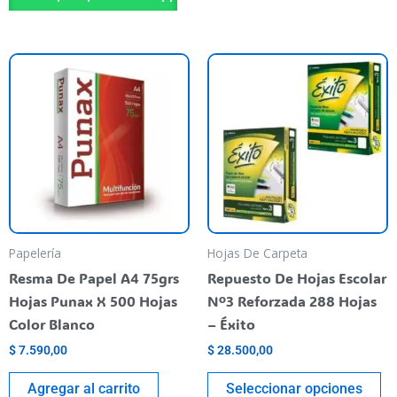
Es
pr
ti
va
va
La
op
se
pu
Papelería
Hojas De Carpeta
el
Resma De Papel A4 75grs
Repuesto De Hojas Escolar
en
Hojas Punax X 500 Hojas
Nº3 Reforzada 288 Hojas
la
Color Blanco
– Éxito
pá
$
7.590,00
$
28.500,00
de
pr
Agregar al carrito
Seleccionar opciones