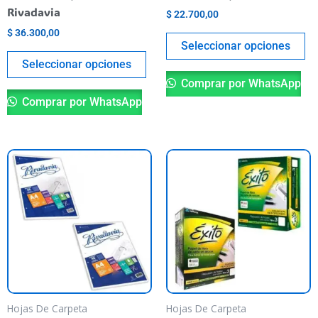
la
la
Rivadavia
$
22.700,00
página
pá
$
36.300,00
del
de
Seleccionar opciones
producto
pr
Seleccionar opciones
Comprar por WhatsApp
Comprar por WhatsApp
Este
Es
producto
pr
tiene
ti
varias
va
variantes.
va
Las
La
opciones
op
se
se
pueden
pu
Hojas De Carpeta
Hojas De Carpeta