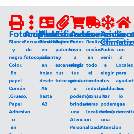
Fotocopias
Anillados
Plastificados
Escaneos
Autoservicio
Envios
Ambien
Sucu
Climati
Blanco
Encuadernación
Plastificado
Bajamos
Podes
Realizamos
Contam
y
de
en
patentes
venir
envíos
Podes
con
negro,
fotocopias
caliente
y
a
en
venir
2
Color.
en
escaneamos
elegir
todo
a
Locales
En
hojas
tus
tus
el
elegir
para
papel
desde
fotocopias
productos
cordon
tus
ayudar
Común
A6
o
industrial
productos
en
,Grueso,
hasta
podemos
(consultar
o
lo
Papel
A3
brindarte
otras
podemos
que
Adhesivo
una
localidades)
brindarte
necesit
o
Atencion
una
en
Personalizada
Atencion