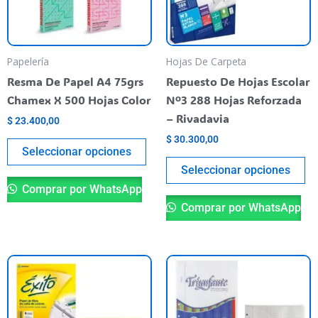
Las
La
opciones
op
se
se
pueden
pu
Papelería
Hojas De Carpeta
elegir
el
Resma De Papel A4 75grs
Repuesto De Hojas Escolar
en
en
Chamex X 500 Hojas Color
Nº3 288 Hojas Reforzada
la
la
– Rivadavia
$
23.400,00
página
pá
$
30.300,00
del
de
Seleccionar opciones
producto
pr
Seleccionar opciones
Comprar por WhatsApp
Comprar por WhatsApp
Este
Es
producto
pr
tiene
ti