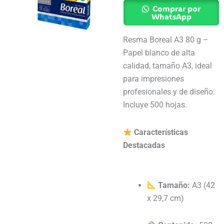
80grs
Comprar por
Hojas
WhatsApp
Boreal
Resma Boreal A3 80 g –
X
Papel blanco de alta
500
calidad, tamaño A3, ideal
Hojas
para impresiones
Color
profesionales y de diseño.
Blanco
Incluye 500 hojas.
cantidad
Características
Destacadas
Tamaño:
A3 (42
x 29,7 cm)