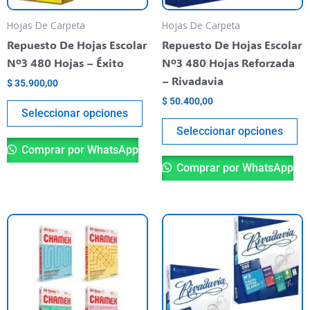
se
se
pueden
pu
Hojas De Carpeta
Hojas De Carpeta
elegir
el
Repuesto De Hojas Escolar
Repuesto De Hojas Escolar
en
en
Nº3 480 Hojas – Éxito
Nº3 480 Hojas Reforzada
la
la
– Rivadavia
$
35.900,00
página
pá
$
50.400,00
del
de
Seleccionar opciones
producto
pr
Seleccionar opciones
Comprar por WhatsApp
Comprar por WhatsApp
Este
Es
producto
pr
tiene
ti
varias
va
variantes.
va