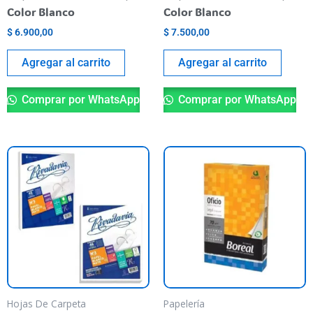
Color Blanco
Color Blanco
$
6.900,00
$
7.500,00
Agregar al carrito
Agregar al carrito
Comprar por WhatsApp
Comprar por WhatsApp
Este
producto
tiene
varias
variantes.
Las
opciones
se
pueden
Hojas De Carpeta
Papelería