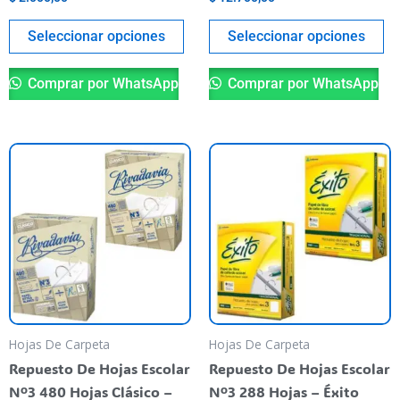
del
de
producto
pr
Seleccionar opciones
Seleccionar opciones
Comprar por WhatsApp
Comprar por WhatsApp
Este
Es
producto
pr
tiene
ti
varias
va
variantes.
va
Las
La
opciones
op
se
se
pueden
pu
Hojas De Carpeta
Hojas De Carpeta
elegir
el
Repuesto De Hojas Escolar
Repuesto De Hojas Escolar
en
en
Nº3 480 Hojas Clásico –
Nº3 288 Hojas – Éxito