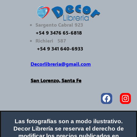
Sargento Cabral 923
+54 9 3476 65-6818
Richieri 587
+54 9 341 640-6933
Decorlibreria@gmail.com
San Lorenzo, Santa Fe
Faceboo
In
Las fotografías son a modo ilustrativo.
Decor Librería se reserva el derecho de
modificar los precios publicados en