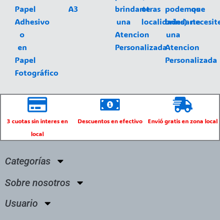
Papel
A3
brindarte
otras
podemos
que
Adhesivo
una
localidades)
brindarte
necesit
o
Atencion
una
en
Personalizada
Atencion
Papel
Personalizada
Fotográfico
3 cuotas sin interes en
Descuentos en efectivo
Envió gratis en zona local
local
Categorías
Sobre nosotros
Usuario