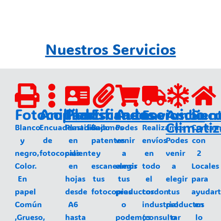
Nuestros Servicios
Fotocopias
Anillados
Plastificados
Escaneos
Autoservicio
Envios
Ambien
Sucu
Climati
Blanco
Encuadernación
Plastificado
Bajamos
Podes
Realizamos
Contam
y
de
en
patentes
venir
envíos
Podes
con
negro,
fotocopias
caliente
y
a
en
venir
2
Color.
en
escaneamos
elegir
todo
a
Locales
En
hojas
tus
tus
el
elegir
para
papel
desde
fotocopias
productos
cordon
tus
ayudar
Común
A6
o
industrial
productos
en
,Grueso,
hasta
podemos
(consultar
o
lo