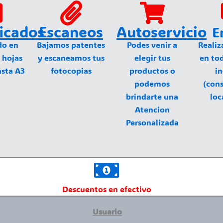
ficados
Escaneos
Autoservicio
E
do en
Bajamos patentes
Podes venir a
Realiz
 hojas
y escaneamos tus
elegir tus
en to
asta A3
fotocopias
productos o
in
podemos
(cons
brindarte una
loc
Atencion
Personalizada
Descuentos en efectivo
Usuario