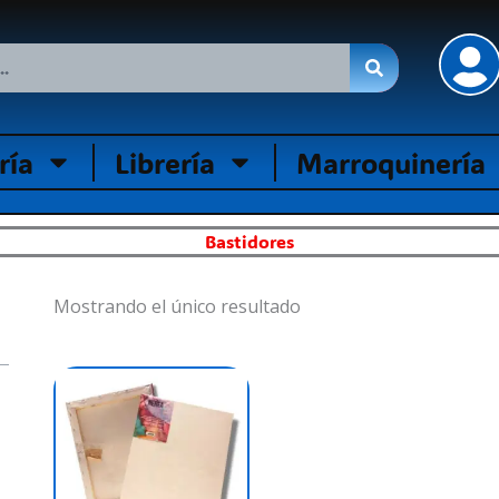
ría
Librería
Marroquinería
Bastidores
Mostrando el único resultado
Price
This
range:
product
$ 4.500,00
has
through
$ 27.100,00
multiple
variants.