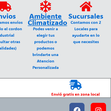
nvios
Ambiente
Sucursales
Climatizado
amos envíos
Contamos con 2
do el cordon
Podes venir a
Locales para
dustrial
elegir tus
ayudarte en lo
ultar otras
productos o
que necesites
alidades)
podemos
brindarte una
Atencion
Personalizada
Envió gratis en zona local
Facebook
Ins