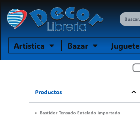
Ir
al
Search
contenido
Artistica
Bazar
Juguete
Productos
Bastidor Tensado Entelado Importado