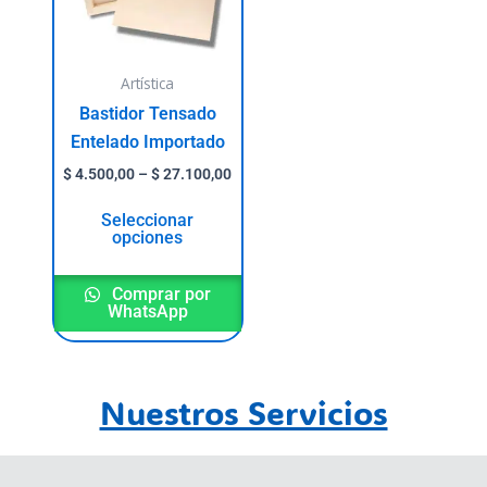
The
options
may
Artística
be
Bastidor Tensado
chosen
Entelado Importado
on
$
4.500,00
–
$
27.100,00
the
Seleccionar
product
opciones
page
Comprar por
WhatsApp
Nuestros Servicios