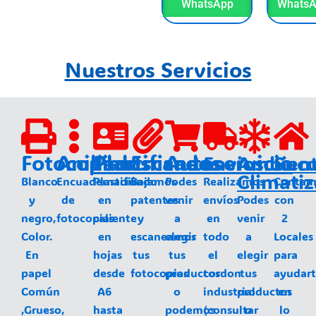
WhatsApp
Whats
Nuestros Servicios
Fotocopias
Anillados
Plastificados
Escaneos
Autoservicio
Envios
Ambien
Sucu
Climati
Blanco
Encuadernación
Plastificado
Bajamos
Podes
Realizamos
Contam
y
de
en
patentes
venir
envíos
Podes
con
negro,
fotocopias
caliente
y
a
en
venir
2
Color.
en
escaneamos
elegir
todo
a
Locales
En
hojas
tus
tus
el
elegir
para
papel
desde
fotocopias
productos
cordon
tus
ayudar
Común
A6
o
industrial
productos
en
,Grueso,
hasta
podemos
(consultar
o
lo