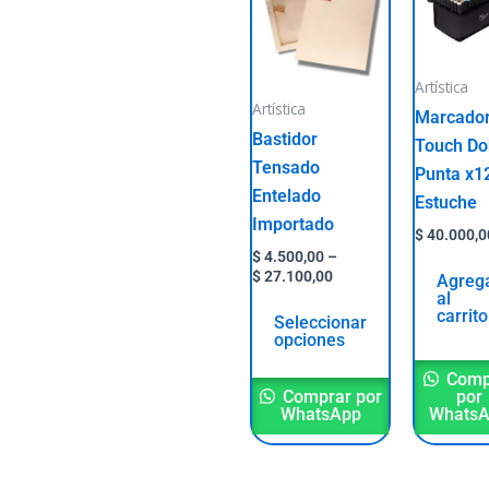
has
through
$ 27.100,00
multiple
variants.
Artística
The
Artística
Marcado
options
Bastidor
Touch Do
may
Tensado
Punta x1
be
Entelado
Estuche
chosen
Importado
$
40.000,0
on
$
4.500,00
–
the
$
27.100,00
Agreg
al
product
carrito
Seleccionar
page
opciones
Comp
Comprar por
por
WhatsApp
Whats