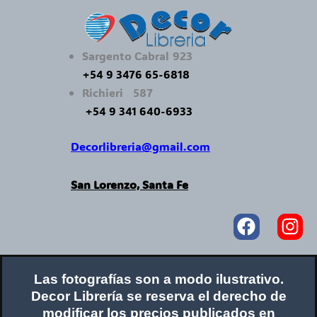
Sargento Cabral 923
+54 9 3476 65-6818
Richieri 587
+54 9 341 640-6933
Decorlibreria@gmail.com
San Lorenzo, Santa Fe
Faceboo
In
Las fotografías son a modo ilustrativo.
Decor Librería se reserva el derecho de
modificar los precios publicados en