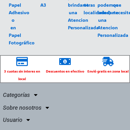
Papel
A3
brindarte
otras
podemos
que
Adhesivo
una
localidades)
brindarte
necesit
o
Atencion
una
en
Personalizada
Atencion
Papel
Personalizada
Fotográfico
3 cuotas sin interes en
Descuentos en efectivo
Envió gratis en zona local
local
Categorías
Sobre nosotros
Usuario