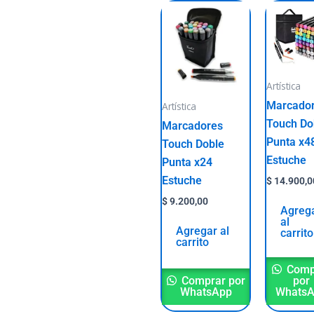
Artística
Marcado
Artística
Touch Do
Marcadores
Punta x4
Touch Doble
Estuche
Punta x24
Estuche
$
14.900,0
$
9.200,00
Agreg
al
Agregar al
carrito
carrito
Comp
Comprar por
por
WhatsApp
Whats